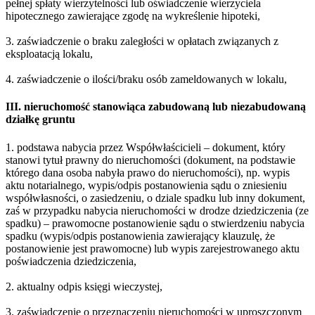
pełnej spłaty wierzytelności lub oświadczenie wierzyciela
hipotecznego zawierające zgodę na wykreślenie hipoteki,
3. zaświadczenie o braku zaległości w opłatach związanych z
eksploatacją lokalu,
4. zaświadczenie o ilości/braku osób zameldowanych w lokalu,
III. nieruchomość stanowiąca zabudowaną lub niezabudowaną
działkę gruntu
1. podstawa nabycia przez Współwłaścicieli – dokument, który
stanowi tytuł prawny do nieruchomości (dokument, na podstawie
którego dana osoba nabyła prawo do nieruchomości), np. wypis
aktu notarialnego, wypis/odpis postanowienia sądu o zniesieniu
współwłasności, o zasiedzeniu, o dziale spadku lub inny dokument,
zaś w przypadku nabycia nieruchomości w drodze dziedziczenia (ze
spadku) – prawomocne postanowienie sądu o stwierdzeniu nabycia
spadku (wypis/odpis postanowienia zawierający klauzulę, że
postanowienie jest prawomocne) lub wypis zarejestrowanego aktu
poświadczenia dziedziczenia,
2. aktualny odpis księgi wieczystej,
3. zaświadczenie o przeznaczeniu nieruchomości w uproszczonym