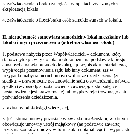
3. zaświadczenie o braku zaległości w opłatach związanych z
eksploatacją lokalu,
4. zaświadczenie o ilości/braku osób zameldowanych w lokalu,
II. nieruchomość stanowiąca samodzielny lokal mieszkalny lub
lokal o innym przeznaczeniu (odrębna własność lokalu)
1. podstawa nabycia przez Współwłaścicieli – dokument, który
stanowi tytuł prawny do lokalu (dokument, na podstawie którego
dana osoba nabyła prawo do lokalu), np. wypis aktu notarialnego,
wypis/odpis postanowienia sądu lub inny dokument, zaś w
przypadku nabycia nieruchomości w drodze dziedziczenia (ze
spadku) – prawomocne postanowienie sądu o stwierdzeniu nabycia
spadku (wypis/odpis postanowienia zawierający klauzulę, że
postanowienie jest prawomocne) lub wypis zarejestrowanego aktu
poświadczenia dziedziczenia,
2. aktualny odpis księgi wieczystej,
3. jeśli strona umowy pozostaje w związku małżeńskim, w którym
obowiązuje umowny ustrój majątkowy (na podstawie zawartej
przez małżonków umowy w formie aktu notarialnego) – wypis aktu