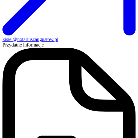
kisiel@notariuszaugustow.pl
Przydatne informacje