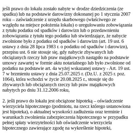
jeśli prawo do lokalu zostało nabyte w drodze dziedziczenia (ze
spadku) lub na podstawie darowizny dokonanej po 1 stycznia 2007
roku – zaświadczenie z urzędu skarbowego (właściwego ze
względu na miejsce położenia lokalu) o uregulowaniu zobowiązania
z tytułu podatku od spadków i darowizn lub o przedawnieniu
zobowiązania z tytułu tego podatku lub stwierdzające, że nabycie
zwolnione było z podatku od spadków i darowizn (art. 19 ust. 6
ustawy z dnia 28 lipca 1983 r. o podatku od spadków i darowizn),
przepisu ust. 6 nie stosuje się, gdy nabycie zbywanych lub
obciążanych rzeczy lub praw majątkowych nastąpiło na podstawie
umowy zawartej w formie aktu notarialnego lub było zwolnione od
podatku na podstawie art. 4a wyżej wskazanej ustawy - Art. 19 ust.
7 w brzmieniu ustawy z dnia 25.07.2025 r. (Dz.U. z 2025 r. poz.
1064), która wchodzi w życie 20.08.2025 r., stosuje się do
zbywanych lub obciążanych rzeczy lub praw majątkowych
nabytych po dniu 31.12.2006 roku,
2. jeśli prawo do lokalu jest obciążone hipoteką – oświadczenie
wierzyciela hipotecznego (podmiotu, na rzecz którego ustanowiona
jest hipoteka), o aktualnej wysokości zadłużenia oraz terminie i
warunkach zwolnienia zabezpieczenia hipotecznego w przypadku
pełnej spłaty wierzytelności lub oświadczenie wierzyciela
hipotecznego zawierające zgodę na wykreślenie hipoteki,