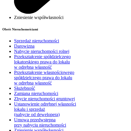
Zniesienie współwłasności
Obrót Nieruchomościami
Sprzedaż nieruchomości
Darowizna
Nabycie nieruchomości rolnej
Przekształcenie spółdzielczego
lokatorskiego prawa do lokalu
w odrębną własność
Przekształcenie własnościowego
spółdzielczego prawa do lokalu
w odrębną własność
Służebność
Zamiana nieruchomości
Zbycie nieruchomości gruntowej
Ustanowienie odrębnej własności
lokalu i sprzedaż
(nabycie od dewelopera)
Umowa przedwstępna
przy nabyciu nieruchomości
Zniesienie współwłasności