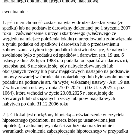
notarialnego dokumentującego umowę majątkową,
ewentualnie :
1. jeśli nieruchomość została nabyta w drodze dziedziczenia (ze
spadku) lub na podstawie darowizny dokonanej po 1 stycznia 2007
roku – zaświadczenie z urzędu skarbowego (właściwego ze
względu na miejsce położenia lokalu) o uregulowaniu zobowiązania
z tytułu podatku od spadków i darowizn lub o przedawnieniu
zobowiązania z tytułu tego podatku lub stwierdzające, że nabycie
zwolnione było z podatku od spadków i darowizn (art. 19 ust. 6
ustawy z dnia 28 lipca 1983 r. o podatku od spadków i darowizn),
przepisu ust. 6 nie stosuje się, gdy nabycie zbywanych lub
obciążanych rzeczy lub praw majątkowych nastąpiło na podstawie
umowy zawartej w formie aktu notarialnego lub było zwolnione od
podatku na podstawie art. 4a wyżej wskazanej ustawy - Art. 19 ust.
7 w brzmieniu ustawy z dnia 25.07.2025 r. (Dz.U. z 2025 r. poz.
1064), która wchodzi w życie 20.08.2025 r., stosuje się do
zbywanych lub obciążanych rzeczy lub praw majątkowych
nabytych po dniu 31.12.2006 roku,
2. jeśli lokal jest obciążony hipoteką – oświadczenie wierzyciela
hipotecznego (podmiotu, na rzecz którego ustanowiona jest
hipoteka), o aktualnej wysokości zadłużenia oraz terminie i
warunkach zwolnienia zabezpieczenia hipotecznego w przypadku