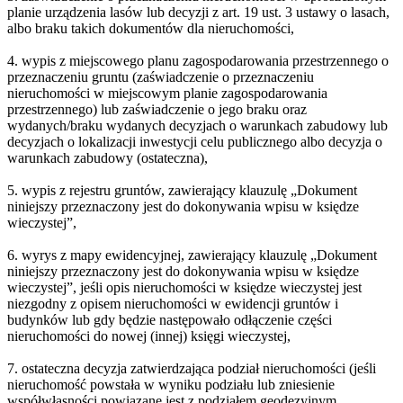
planie urządzenia lasów lub decyzji z art. 19 ust. 3 ustawy o lasach,
albo braku takich dokumentów dla nieruchomości,
4. wypis z miejscowego planu zagospodarowania przestrzennego o
przeznaczeniu gruntu (zaświadczenie o przeznaczeniu
nieruchomości w miejscowym planie zagospodarowania
przestrzennego) lub zaświadczenie o jego braku oraz
wydanych/braku wydanych decyzjach o warunkach zabudowy lub
decyzjach o lokalizacji inwestycji celu publicznego albo decyzja o
warunkach zabudowy (ostateczna),
5. wypis z rejestru gruntów, zawierający klauzulę „Dokument
niniejszy przeznaczony jest do dokonywania wpisu w księdze
wieczystej”,
6. wyrys z mapy ewidencyjnej, zawierający klauzulę „Dokument
niniejszy przeznaczony jest do dokonywania wpisu w księdze
wieczystej”, jeśli opis nieruchomości w księdze wieczystej jest
niezgodny z opisem nieruchomości w ewidencji gruntów i
budynków lub gdy będzie następowało odłączenie części
nieruchomości do nowej (innej) księgi wieczystej,
7. ostateczna decyzja zatwierdzająca podział nieruchomości (jeśli
nieruchomość powstała w wyniku podziału lub zniesienie
współwłasności powiązane jest z podziałem geodezyjnym