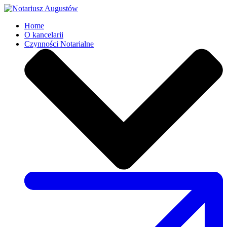
Home
O kancelarii
Czynności Notarialne