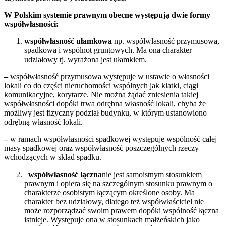
W Polskim systemie prawnym obecne występują dwie formy
współwłasności:
współwłasność ułamkowa
np. współwłasność przymusowa,
spadkowa i wspólnot gruntowych. Ma ona charakter
udziałowy tj. wyrażona jest ułamkiem.
–
współwłasność przymusowa występuje w ustawie o własności
lokali co do części nieruchomości wspólnych jak klatki, ciągi
komunikacyjne, korytarze. Nie można żądać zniesienia takiej
współwłasności dopóki trwa odrębna własność lokali, chyba że
możliwy jest fizyczny podział budynku, w którym ustanowiono
odrębną własność lokali.
–
w ramach współwłasności spadkowej występuje wspólność całej
masy spadkowej oraz współwłasność poszczególnych rzeczy
wchodzących w skład spadku.
współwłasność łączna
nie jest samoistnym stosunkiem
prawnym i opiera się na szczególnym stosunku prawnym o
charakterze osobistym łączącym określone osoby. Ma
charakter bez udziałowy, dlatego też współwłaściciel nie
może rozporządzać swoim prawem dopóki wspólność łączna
istnieje. Występuje ona w stosunkach małżeńskich jako