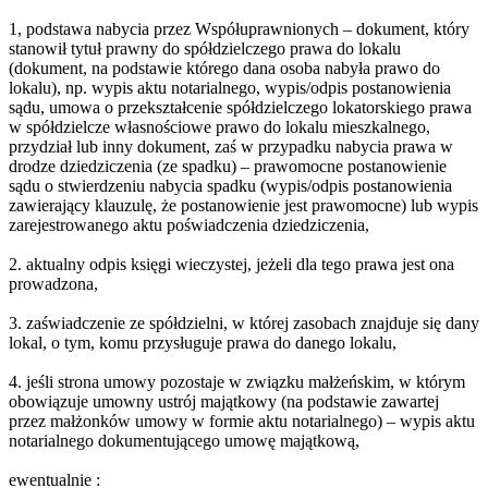
1, podstawa nabycia przez Współuprawnionych – dokument, który
stanowił tytuł prawny do spółdzielczego prawa do lokalu
(dokument, na podstawie którego dana osoba nabyła prawo do
lokalu), np. wypis aktu notarialnego, wypis/odpis postanowienia
sądu, umowa o przekształcenie spółdzielczego lokatorskiego prawa
w spółdzielcze własnościowe prawo do lokalu mieszkalnego,
przydział lub inny dokument, zaś w przypadku nabycia prawa w
drodze dziedziczenia (ze spadku) – prawomocne postanowienie
sądu o stwierdzeniu nabycia spadku (wypis/odpis postanowienia
zawierający klauzulę, że postanowienie jest prawomocne) lub wypis
zarejestrowanego aktu poświadczenia dziedziczenia,
2. aktualny odpis księgi wieczystej, jeżeli dla tego prawa jest ona
prowadzona,
3. zaświadczenie ze spółdzielni, w której zasobach znajduje się dany
lokal, o tym, komu przysługuje prawa do danego lokalu,
4. jeśli strona umowy pozostaje w związku małżeńskim, w którym
obowiązuje umowny ustrój majątkowy (na podstawie zawartej
przez małżonków umowy w formie aktu notarialnego) – wypis aktu
notarialnego dokumentującego umowę majątkową,
ewentualnie :