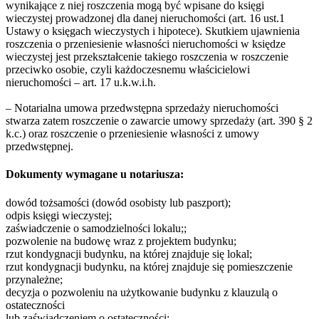
wynikające z niej roszczenia mogą być wpisane do księgi
wieczystej prowadzonej dla danej nieruchomości (art. 16 ust.1
Ustawy o księgach wieczystych i hipotece). Skutkiem ujawnienia
roszczenia o przeniesienie własności nieruchomości w księdze
wieczystej jest przekształcenie takiego roszczenia w roszczenie
przeciwko osobie, czyli każdoczesnemu właścicielowi
nieruchomości – art. 17 u.k.w.i.h.
– Notarialna umowa przedwstępna sprzedaży nieruchomości
stwarza zatem roszczenie o zawarcie umowy sprzedaży (art. 390 § 2
k.c.) oraz roszczenie o przeniesienie własności z umowy
przedwstępnej.
Dokumenty wymagane u notariusza:
dowód tożsamości (dowód osobisty lub paszport);
odpis księgi wieczystej;
zaświadczenie o samodzielności lokalu;;
pozwolenie na budowę wraz z projektem budynku;
rzut kondygnacji budynku, na której znajduje się lokal;
rzut kondygnacji budynku, na której znajduje się pomieszczenie
przynależne;
decyzja o pozwoleniu na użytkowanie budynku z klauzulą o
ostateczności
lub zaświadczeniem o ostateczności;