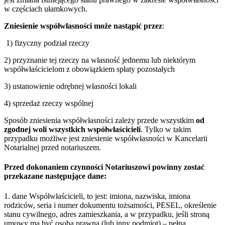
w częściach ułamkowych.
Zniesienie współwłasności może nastąpić przez
:
1) fizyczny podział rzeczy
2) przyznanie tej rzeczy na własność jednemu lub niektórym
współwłaścicielom z obowiązkiem spłaty pozostałych
3) ustanowienie odrębnej własności lokali
4) sprzedaż rzeczy wspólnej
Sposób zniesienia współwłasności zależy przede wszystkim
od
zgodnej woli wszystkich współwłaścicieli
. Tylko w takim
przypadku możliwe jest zniesienie współwłasności w Kancelarii
Notarialnej przed notariuszem.
Przed dokonaniem czynności Notariuszowi powinny zostać
przekazane następujące dane:
1. dane Współwłaścicieli, to jest: imiona, nazwiska, imiona
rodziców, seria i numer dokumentu tożsamości, PESEL, określenie
stanu cywilnego, adres zamieszkania, a w przypadku, jeśli stroną
umowy ma być osoba prawna (lub inny podmiot) – pełna