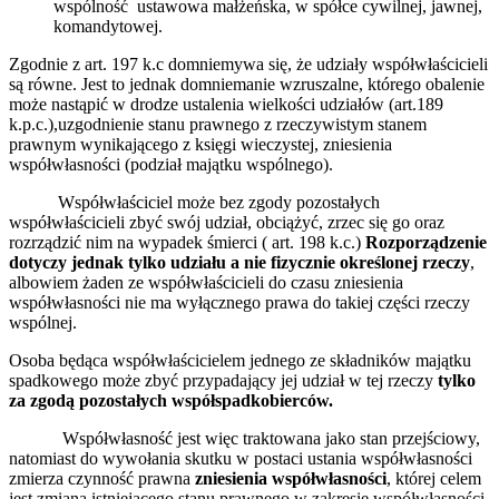
wspólność ustawowa małżeńska, w spółce cywilnej, jawnej,
komandytowej.
Zgodnie z art. 197 k.c domniemywa się, że udziały współwłaścicieli
są równe. Jest to jednak domniemanie wzruszalne, którego obalenie
może nastąpić w drodze ustalenia wielkości udziałów (art.189
k.p.c.),uzgodnienie stanu prawnego z rzeczywistym stanem
prawnym wynikającego z księgi wieczystej, zniesienia
współwłasności (podział majątku wspólnego).
Współwłaściciel może bez zgody pozostałych
współwłaścicieli zbyć swój udział, obciążyć, zrzec się go oraz
rozrządzić nim na wypadek śmierci ( art. 198 k.c.)
Rozporządzenie
dotyczy jednak tylko udziału a nie fizycznie określonej rzeczy
,
albowiem żaden ze współwłaścicieli do czasu zniesienia
współwłasności nie ma wyłącznego prawa do takiej części rzeczy
wspólnej.
Osoba będąca współwłaścicielem jednego ze składników majątku
spadkowego może zbyć przypadający jej udział w tej rzeczy
tylko
za zgodą pozostałych współspadkobierców.
Współwłasność jest więc traktowana jako stan przejściowy,
natomiast do wywołania skutku w postaci ustania współwłasności
zmierza czynność prawna
zniesienia współwłasności
, której celem
jest zmiana istniejącego stanu prawnego w zakresie współwłasności