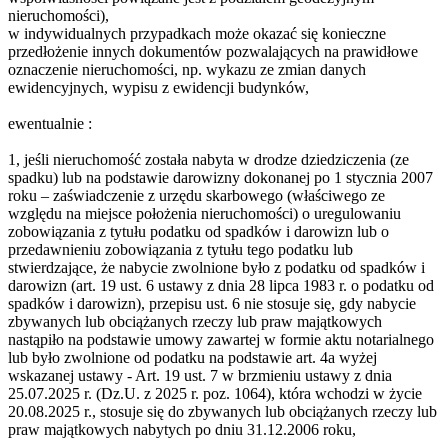
nieruchomości),
w indywidualnych przypadkach może okazać się konieczne
przedłożenie innych dokumentów pozwalających na prawidłowe
oznaczenie nieruchomości, np. wykazu ze zmian danych
ewidencyjnych, wypisu z ewidencji budynków,
ewentualnie :
1, jeśli nieruchomość została nabyta w drodze dziedziczenia (ze
spadku) lub na podstawie darowizny dokonanej po 1 stycznia 2007
roku – zaświadczenie z urzędu skarbowego (właściwego ze
względu na miejsce położenia nieruchomości) o uregulowaniu
zobowiązania z tytułu podatku od spadków i darowizn lub o
przedawnieniu zobowiązania z tytułu tego podatku lub
stwierdzające, że nabycie zwolnione było z podatku od spadków i
darowizn (art. 19 ust. 6 ustawy z dnia 28 lipca 1983 r. o podatku od
spadków i darowizn), przepisu ust. 6 nie stosuje się, gdy nabycie
zbywanych lub obciążanych rzeczy lub praw majątkowych
nastąpiło na podstawie umowy zawartej w formie aktu notarialnego
lub było zwolnione od podatku na podstawie art. 4a wyżej
wskazanej ustawy - Art. 19 ust. 7 w brzmieniu ustawy z dnia
25.07.2025 r. (Dz.U. z 2025 r. poz. 1064), która wchodzi w życie
20.08.2025 r., stosuje się do zbywanych lub obciążanych rzeczy lub
praw majątkowych nabytych po dniu 31.12.2006 roku,