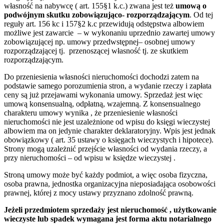
własność na nabywcę ( art. 155§1 k.c.) zwana jest też
umową o
podwójnym skutku zobowiązująco- rozporządzającym
. Od tej
reguły art. 156 kc i 157§2 k.c przewidują odstępstwa albowiem
możliwe jest zawarcie – w wykonaniu uprzednio zawartej umowy
zobowiązującej np. umowy przedwstępnej– osobnej umowy
rozporządzającej tj. przenoszącej własność tj. ze skutkiem
rozporządzającym.
Do przeniesienia własności nieruchomości dochodzi zatem na
podstawie samego porozumienia stron, a wydanie rzeczy i zapłata
ceny są już przejawami wykonania umowy. Sprzedaż jest więc
umową konsensualną, odpłatną, wzajemną. Z konsensualnego
charakteru umowy wynika , że przeniesienie własności
nieruchomości nie jest uzależnione od wpisu do księgi wieczystej
albowiem ma on jedynie charakter deklaratoryjny. Wpis jest jednak
obowiązkowy ( art. 35 ustawy o księgach wieczystych i hipotece).
Strony mogą uzależnić przejście własności od wydania rzeczy, a
przy nieruchomości – od wpisu w księdze wieczystej .
Stroną umowy może być każdy podmiot, a więc osoba fizyczna,
osoba prawna, jednostka organizacyjna nieposiadająca osobowości
prawnej, której z mocy ustawy przyznano zdolność prawną.
Jeżeli przedmiotem sprzedaży jest nieruchomość , użytkowanie
wieczyste lub spadek wymagana jest forma aktu notarialnego