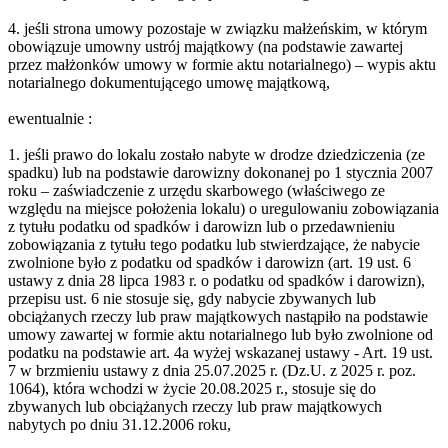
4. jeśli strona umowy pozostaje w związku małżeńskim, w którym
obowiązuje umowny ustrój majątkowy (na podstawie zawartej
przez małżonków umowy w formie aktu notarialnego) – wypis aktu
notarialnego dokumentującego umowę majątkową,
ewentualnie :
1. jeśli prawo do lokalu zostało nabyte w drodze dziedziczenia (ze
spadku) lub na podstawie darowizny dokonanej po 1 stycznia 2007
roku – zaświadczenie z urzędu skarbowego (właściwego ze
względu na miejsce położenia lokalu) o uregulowaniu zobowiązania
z tytułu podatku od spadków i darowizn lub o przedawnieniu
zobowiązania z tytułu tego podatku lub stwierdzające, że nabycie
zwolnione było z podatku od spadków i darowizn (art. 19 ust. 6
ustawy z dnia 28 lipca 1983 r. o podatku od spadków i darowizn),
przepisu ust. 6 nie stosuje się, gdy nabycie zbywanych lub
obciążanych rzeczy lub praw majątkowych nastąpiło na podstawie
umowy zawartej w formie aktu notarialnego lub było zwolnione od
podatku na podstawie art. 4a wyżej wskazanej ustawy - Art. 19 ust.
7 w brzmieniu ustawy z dnia 25.07.2025 r. (Dz.U. z 2025 r. poz.
1064), która wchodzi w życie 20.08.2025 r., stosuje się do
zbywanych lub obciążanych rzeczy lub praw majątkowych
nabytych po dniu 31.12.2006 roku,