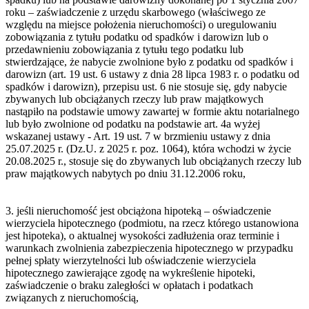
roku – zaświadczenie z urzędu skarbowego (właściwego ze
względu na miejsce położenia nieruchomości) o uregulowaniu
zobowiązania z tytułu podatku od spadków i darowizn lub o
przedawnieniu zobowiązania z tytułu tego podatku lub
stwierdzające, że nabycie zwolnione było z podatku od spadków i
darowizn (art. 19 ust. 6 ustawy z dnia 28 lipca 1983 r. o podatku od
spadków i darowizn), przepisu ust. 6 nie stosuje się, gdy nabycie
zbywanych lub obciążanych rzeczy lub praw majątkowych
nastąpiło na podstawie umowy zawartej w formie aktu notarialnego
lub było zwolnione od podatku na podstawie art. 4a wyżej
wskazanej ustawy - Art. 19 ust. 7 w brzmieniu ustawy z dnia
25.07.2025 r. (Dz.U. z 2025 r. poz. 1064), która wchodzi w życie
20.08.2025 r., stosuje się do zbywanych lub obciążanych rzeczy lub
praw majątkowych nabytych po dniu 31.12.2006 roku,
3. jeśli nieruchomość jest obciążona hipoteką – oświadczenie
wierzyciela hipotecznego (podmiotu, na rzecz którego ustanowiona
jest hipoteka), o aktualnej wysokości zadłużenia oraz terminie i
warunkach zwolnienia zabezpieczenia hipotecznego w przypadku
pełnej spłaty wierzytelności lub oświadczenie wierzyciela
hipotecznego zawierające zgodę na wykreślenie hipoteki,
zaświadczenie o braku zaległości w opłatach i podatkach
związanych z nieruchomością,