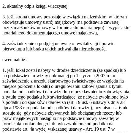
2. aktualny odpis księgi wieczystej,
3. jeśli strona umowy pozostaje w związku małżeńskim, w którym
obowiązuje umowny ustrój majątkowy (na podstawie zawartej
przez małżonków umowy w formie aktu notarialnego) – wypis aktu
notarialnego dokumentującego umowę majątkową,
4. zaświadczenie o podjętej uchwale o rewitalizacji i prawie
pierwokupu lub braku takich uchwał dla nieruchomości
ewentualnie :
1. jeśli lokal został nabyty w drodze dziedziczenia (ze spadku) lub
na podstawie darowizny dokonanej po 1 stycznia 2007 roku –
zaświadczenie z urzędu skarbowego (właściwego ze względu na
miejsce położenia lokalu) o uregulowaniu zobowiązania z tytułu
podatku od spadków i darowizn lub o przedawnieniu zobowiązania
z tytułu tego podatku lub stwierdzające, że nabycie zwolnione było
z podatku od spadków i darowizn (art. 19 ust. 6 ustawy z dnia 28
lipca 1983 r. o podatku od spadków i darowizn), przepisu ust. 6 nie
stosuje się, gdy nabycie zbywanych lub obciążanych rzeczy lub
praw majątkowych nastąpiło na podstawie umowy zawartej w
formie aktu notarialnego lub było zwolnione od podatku na
podstawie art. 4a wyżej wskazanej ustawy - Art. 19 ust. 7 w