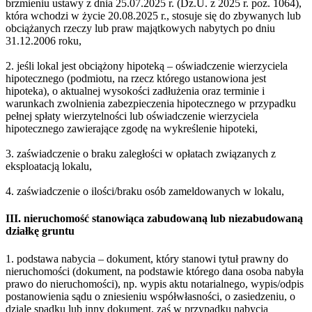
brzmieniu ustawy z dnia 25.07.2025 r. (Dz.U. z 2025 r. poz. 1064),
która wchodzi w życie 20.08.2025 r., stosuje się do zbywanych lub
obciążanych rzeczy lub praw majątkowych nabytych po dniu
31.12.2006 roku,
2. jeśli lokal jest obciążony hipoteką – oświadczenie wierzyciela
hipotecznego (podmiotu, na rzecz którego ustanowiona jest
hipoteka), o aktualnej wysokości zadłużenia oraz terminie i
warunkach zwolnienia zabezpieczenia hipotecznego w przypadku
pełnej spłaty wierzytelności lub oświadczenie wierzyciela
hipotecznego zawierające zgodę na wykreślenie hipoteki,
3. zaświadczenie o braku zaległości w opłatach związanych z
eksploatacją lokalu,
4. zaświadczenie o ilości/braku osób zameldowanych w lokalu,
III. nieruchomość stanowiąca zabudowaną lub niezabudowaną
działkę gruntu
1. podstawa nabycia – dokument, który stanowi tytuł prawny do
nieruchomości (dokument, na podstawie którego dana osoba nabyła
prawo do nieruchomości), np. wypis aktu notarialnego, wypis/odpis
postanowienia sądu o zniesieniu współwłasności, o zasiedzeniu, o
dziale spadku lub inny dokument, zaś w przypadku nabycia