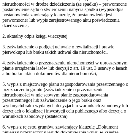
nieruchomości w drodze dziedziczenia (ze spadku) – prawomocne
postanowienie sądu o stwierdzeniu nabycia spadku (wypis/odpis
postanowienia zawierający klauzulę, że postanowienie jest
prawomocne) lub wypis zarejestrowanego aktu poświadczenia
dziedziczenia,
2. aktualny odpis księgi wieczystej,
3. zaświadczenie o podjętej uchwale o rewitalizacji i prawie
pierwokupu lub braku takich uchwał dla nieruchomości,
4. zaświadczenie o przeznaczeniu nieruchomości w uproszczonym
planie urządzenia lasów lub decyzji z art. 19 ust. 3 ustawy o lasach,
albo braku takich dokumentów dla nieruchomości,
5. wypis z miejscowego planu zagospodarowania przestrzennego o
przeznaczeniu gruntu (zaświadczenie o przeznaczeniu
nieruchomości w miejscowym planie zagospodarowania
przestrzennego) lub zaświadczenie o jego braku oraz
wydanych/braku wydanych decyzjach o warunkach zabudowy lub
decyzjach o lokalizacji inwestycji celu publicznego albo decyzja o
warunkach zabudowy (ostateczna)
6. wypis z rejestru gruntów, zawierający klauzulę „Dokument
niniejszy przeznaczony jest do dokonywania wpisu w księdze