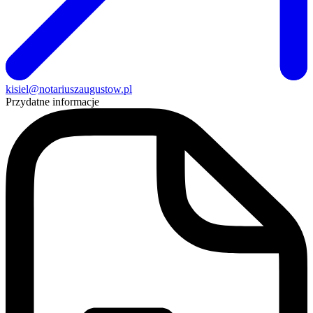
kisiel@notariuszaugustow.pl
Przydatne informacje