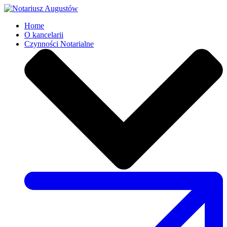
Home
O kancelarii
Czynności Notarialne