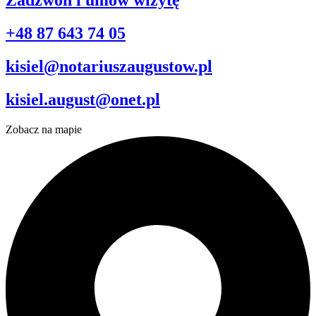
+48 87 643 74 05
kisiel@notariuszaugustow.pl
kisiel.august@onet.pl
Zobacz na mapie