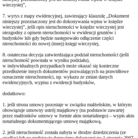
wieczystej”,
7. wyrys z mapy ewidencyjnej, zawierający klauzulę „Dokument
niniejszy przeznaczony jest do dokonywania wpisu w księdze
wieczystej”, jeśli opis nieruchomości w księdze wieczystej jest
niezgodny z opisem nieruchomości w ewidencji gruntów i
budynków lub gdy będzie następowało odłączenie części
nieruchomości do nowej (innej) księgi wieczystej,
8. ostateczna decyzja zatwierdzająca podział nieruchomości (jeśli
nieruchomość powstała w wyniku podziału),
w indywidualnych przypadkach może okazać się konieczne
przedłożenie innych dokumentów pozwalających na prawidłowe
oznaczenie nieruchomości, np. wykazu ze zmian danych
ewidencyjnych, wypisu z ewidencji budynków,
dodatkowo:
1. jeśli strona umowy pozostaje w związku małżeńskim, w którym
obowiązuje umowny ustrój majątkowy (na podstawie zawartej
przez małżonków umowy w formie aktu notarialnego) – wypis aktu
notarialnego dokumentującego umowę majątkową,
2. jeśli nieruchomość została nabyta w drodze dziedziczenia (ze
spadku) lub na podstawie darowizny dokonanej po 1 stycznia 2007