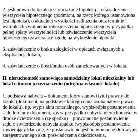
2. jeśli prawo do lokalu jest obciążone hipoteką – oświadczenie
wierzyciela hipotecznego (podmiotu, na rzecz którego ustanowiona
jest hipoteka), o aktualnej wysokości zadłużenia oraz terminie i
warunkach zwolnienia zabezpieczenia hipotecznego w przypadku
pełnej spłaty wierzytelności lub oświadczenie wierzyciela
hipotecznego zawierające zgodę na wykreślenie hipoteki,
3. zaświadczenie o braku zaległości w opłatach związanych z
eksploatacją lokalu,
4. zaświadczenie o ilości/braku osób zameldowanych w lokalu,
II. nieruchomość stanowiąca samodzielny lokal mieszkalny lub
lokal o innym przeznaczeniu (odrębna własność lokalu)
1. podstawa nabycia – dokument, który stanowi tytuł prawny do
lokalu (dokument, na podstawie którego dana osoba nabyła prawo
do lokalu), np. wypis aktu notarialnego, wypis/odpis postanowienia
sądu lub inny dokument, zaś w przypadku nabycia nieruchomości w
drodze dziedziczenia (ze spadku) – prawomocne postanowienie
sądu o stwierdzeniu nabycia spadku (wypis/odpis postanowienia
zawierający klauzulę, że postanowienie jest prawomocne) lub wypis
zarejestrowanego aktu poświadczenia dziedziczenia,